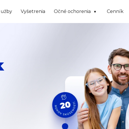
lužby
Vyšetrenia
Očné ochorenia
Cenník
k