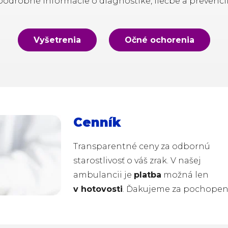
podrobné informácie o diagnostike, liečbe a prevencii
Vyšetrenia
Očné ochorenia
Cenník
Transparentné ceny za odbornú
starostlivosť o váš zrak. V našej
ambulancii je
platba
možná len
v hotovosti
. Ďakujeme za pochopen