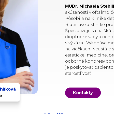
MUDr. Michaela Stehl
skúseností v oftalmológ
Pôsobila na klinike de
Bratislave a klinike pr
Špecializuje sa na škúl
dioptrické vady a ocho
sivý zákal. Vykonáva m
na viečkach. Neustále s
estetickej medicíne, p
odborné kongresy doma 
je poskytovať paciento
starostlivosť.
hlíková
Kontakty
ia