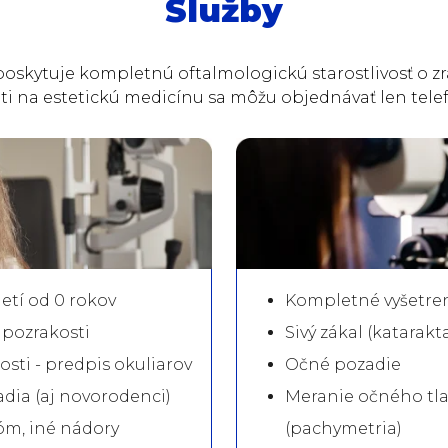
Služby
skytuje kompletnú oftalmologickú starostlivosť o zra
ti na estetickú medicínu sa môžu objednávať len telef
etí od 0 rokov
Kompletné vyšetre
upozrakosti
Sivý zákal (katarakt
osti - predpis okuliarov
Očné pozadie
dia (aj novorodenci)
Meranie očného tla
m, iné nádory
(pachymetria)