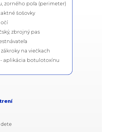
u, zorného poľa (perimeter)
taktné šošovky
 očí
čský, zbrojný pas
estnávateľa
zákroky na viečkach
- aplikácia botulotoxínu
trení
jdete