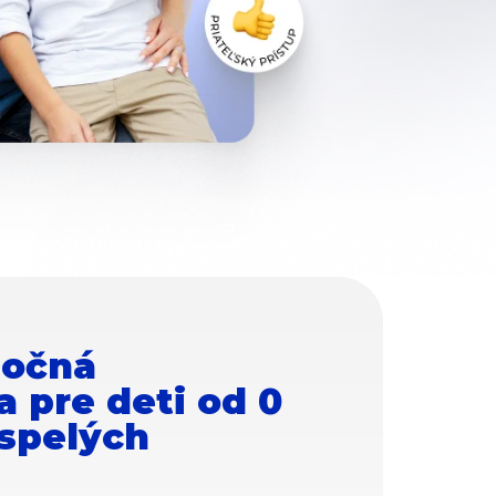
 očná
 pre deti od 0
ospelých