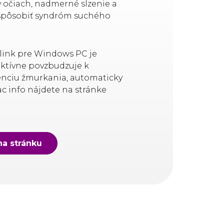
 v očiach, nadmerné slzenie a
 spôsobiť syndróm suchého
link pre Windows PC je
aktívne povzbudzuje k
enciu žmurkania, automaticky
ac info nájdete na stránke
na stránku