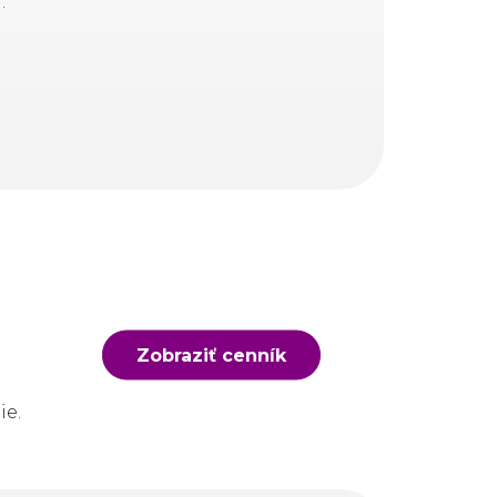
.
Zobraziť cenník
ie.