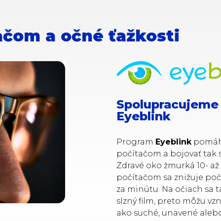
ačom a očné ťažkosti
Spolupracujeme
Eyeblink
Program
Eyeblink
pomáha
počítačom a bojovať tak
Zdravé oko žmurká 10- až 1
počítačom sa znižuje poč
za minútu. Na očiach sa
slzný film, preto môžu vzn
ako suché, unavené alebo