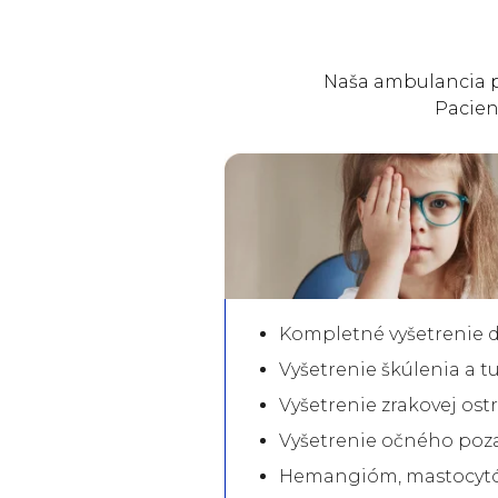
Naša ambulancia po
Pacien
Kompletné vyšetrenie d
Vyšetrenie škúlenia a t
Vyšetrenie zrakovej ostr
Vyšetrenie očného poza
Hemangióm, mastocytó