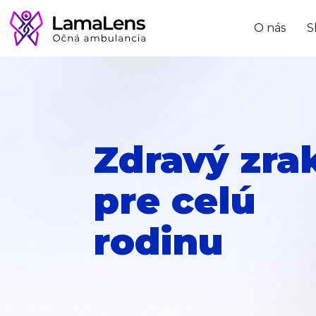
O nás
S
Zdravý zra
pre celú
rodinu