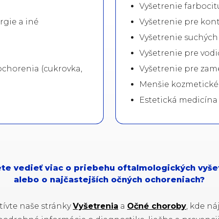
Vyšetrenie farbocit
rgie a iné
Vyšetrenie pre kon
Vyšetrenie suchých
Vyšetrenie pre vodi
ochorenia (cukrovka,
Vyšetrenie pre zam
Menšie kozmetické 
Estetická medicína 
te vedieť viac o priebehu oftalmologických vyše
alebo o najčastejších očných ochoreniach?
tívte naše stránky
Vyšetrenia
a
Očné choroby
, kde ná