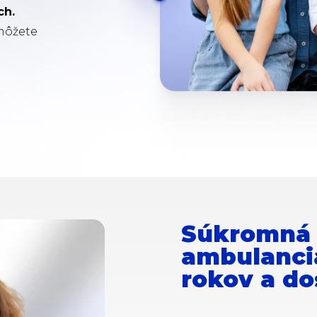
ch.
 môžete
Súkromná
ambulancia
rokov a d