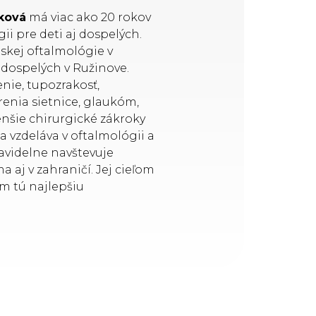
íková
má viac ako 20 rokov
ii pre deti aj dospelých.
tskej oftalmológie v
e dospelých v Ružinove.
enie, tupozrakosť,
renia sietnice, glaukóm,
enšie chirurgické zákroky
a vzdeláva v oftalmológii a
ravidelne navštevuje
aj v zahraničí. Jej cieľom
m tú najlepšiu