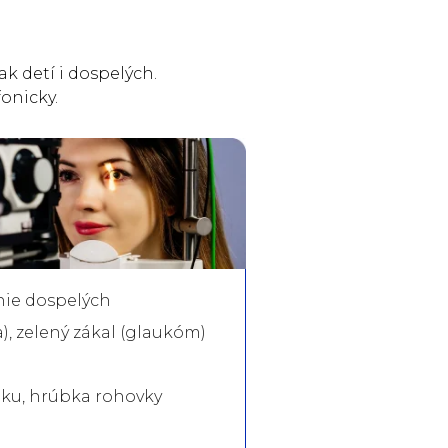
k detí i dospelých.
onicky.
nie dospelých
a), zelený zákal (glaukóm)
ku, hrúbka rohovky