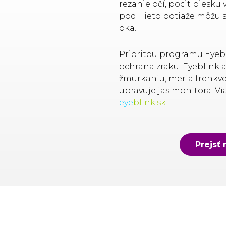
rezanie očí, pocit piesku
pod. Tieto potiaže môžu
oka.
Prioritou programu Eyeb
ochrana zraku. Eyeblink 
žmurkaniu, meria frenkv
upravuje jas monitora. Vi
eye
blink.sk
Prejsť 