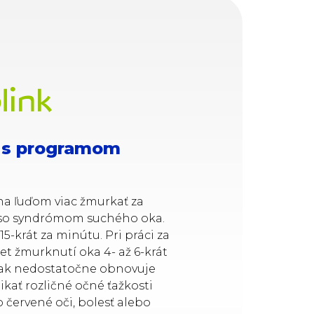
 s programom
 ľuďom viac žmurkať za
 so syndrómom suchého oka.
5-krát za minútu. Pri práci za
et žmurknutí oka 4- až 6-krát
 tak nedostatočne obnovuje
ikať rozličné očné ťažkosti
 červené oči, bolesť alebo